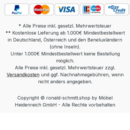
Tischplatte 90 x 70 oder 110 x 70, Höhe
40-59, Sockel 80 x 60 Gewicht: ca. 55 kg
Produktdetails: Tischplatte wahlweise in:
Parsolglas grau Optiwhite mit
* Alle Preise inkl. gesetzl. Mehrwertsteuer
** Kostenlose Lieferung ab 1.000€ Mindestbestellwert
Nanostruktur: unlackiert Optiwhite mit
in Deutschland, Österreich und den Beneluxländern
Nanostruktur: nach RAL/NCS/Sikkens
lackiert (Farbe frei wählbar) Massivholz:
(ohne Inseln).
Unter 1.000€ Mindestbestellwert keine Bestellung
Wildeiche Natur, Wildeiche Bianco,
Wildeiche Anthrazit Keramik nach
möglich.
Alle Preise inkl. gesetzl. Mehrwertsteuer zzgl.
Standardkollektion Säule wahlweise in:
Versandkosten
Edelstahloptik Edelstahl lackiert (Farbe
und ggf. Nachnahmegebühren, wenn
Schwarz, Weiß oder Bronze) Chrom
nicht anders angegeben.
Sockel wahlweise in: Massivholz
(Wildeiche Natur, Wildeiche Bianco,
Copyright © ronald-schmitt.shop by Möbel
Wildeiche Anthrazit) Funktionen: Rollbar.
Heidenreich GmbH - Alle Rechte vorbehalten
Mit Hilfe der POP Höhenverstellung
(„push or pull“) kann die Tischplatte
durch Herunterdrücken oder Hochziehen