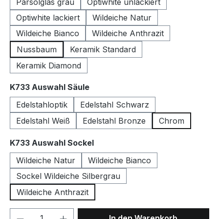
Parsolglas grau
Optiwhite unlackiert
Optiwhite lackiert
Wildeiche Natur
Wildeiche Bianco
Wildeiche Anthrazit
Nussbaum
Keramik Standard
Keramik Diamond
auswählen
K733 Auswahl Säule
Edelstahloptik
Edelstahl Schwarz
Edelstahl Weiß
Edelstahl Bronze
Chrom
auswählen
K733 Auswahl Sockel
Wildeiche Natur
Wildeiche Bianco
Sockel Wildeiche Silbergrau
Wildeiche Anthrazit
Produkt Anzahl: Gib den gewünschten We
In den Warenkorb