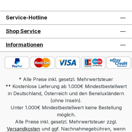
besprechen. Gerne können Sie hierbei
auch weitere Sonderwünsche äußern.
Angebot gilt für einen Tisch. Farben
Service-Hotline
können auf verschiedenen Bildschirmen
Shop Service
abweichen. Deko oder andere Beimöbel
sind nicht enthalten. Abbildung kann
Informationen
abweichen.Tisch ist teils vormontiert
(Restmontage erforderlich).
* Alle Preise inkl. gesetzl. Mehrwertsteuer
** Kostenlose Lieferung ab 1.000€ Mindestbestellwert
in Deutschland, Österreich und den Beneluxländern
(ohne Inseln).
Unter 1.000€ Mindestbestellwert keine Bestellung
möglich.
Alle Preise inkl. gesetzl. Mehrwertsteuer zzgl.
Versandkosten
und ggf. Nachnahmegebühren, wenn