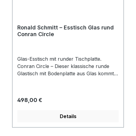
Ronald Schmitt – Esstisch Glas rund
Conran Circle
Glas-Esstisch mit runder Tischplatte.
Conran Circle – Dieser klassische runde
Glastisch mit Bodenplatte aus Glas kommt
nie außer Mode. Tisch- und Bodenplatte:
12mm Klarglas Metallteile: Stahl verchromt
Rohr: E1 lackiert Maße: Tischplatte
Regulärer Preis:
498,00 €
Durchmesser 120 cm / Höhe 73 cm
Bestellinformationen: Im Anschluss an
Details
Ihren Bestellvorgang wird sich unser
freundliches Verkäuferteam bei Ihnen
melden, um etwaige Rückfragen zu