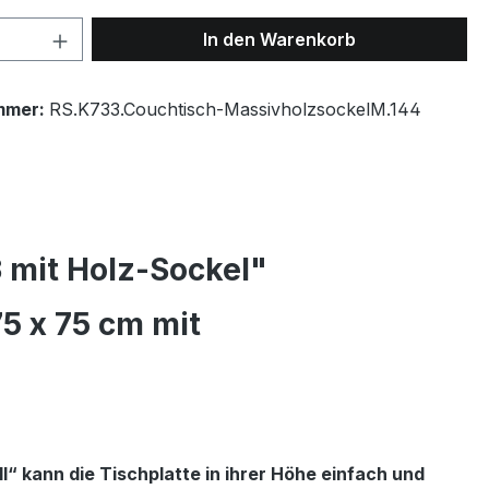
 Anzahl: Gib den gewünschten Wert ein 
In den Warenkorb
mmer:
RS.K733.Couchtisch-MassivholzsockelM.144
 mit Holz-Sockel"
5 x 75 cm mit
l“ kann die Tischplatte in ihrer Höhe einfach und