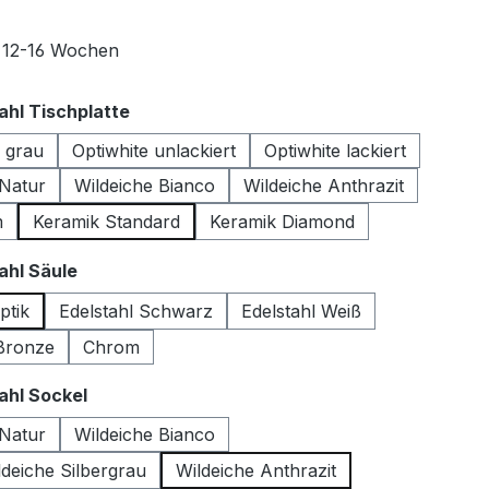
t 12-16 Wochen
auswählen
hl Tischplatte
s grau
Optiwhite unlackiert
Optiwhite lackiert
 Natur
Wildeiche Bianco
Wildeiche Anthrazit
m
Keramik Standard
Keramik Diamond
auswählen
hl Säule
ptik
Edelstahl Schwarz
Edelstahl Weiß
 Bronze
Chrom
auswählen
hl Sockel
 Natur
Wildeiche Bianco
deiche Silbergrau
Wildeiche Anthrazit