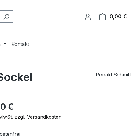
0,00 €
Ware
n
Kontakt
Sockel
Ronald Schmitt
eis:
00 €
. MwSt. zzgl. Versandkosten
stenfrei