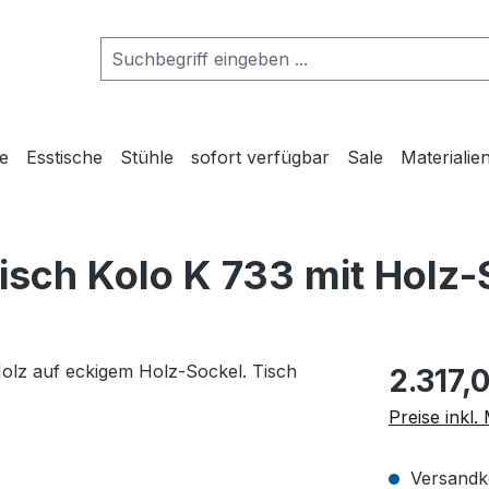
he
Esstische
Stühle
sofort verfügbar
Sale
Materialie
isch Kolo K 733 mit Holz-
Regulärer Pr
2.317,
Preise inkl
Versandko