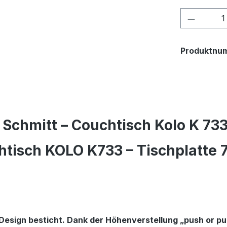
Produkt
Produktnu
Schmitt – Couchtisch Kolo K 733
tisch KOLO K733 – Tischplatte 7
 Design besticht. Dank der Höhenverstellung „push or pul