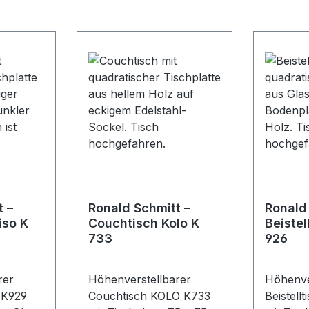
t –
Ronald Schmitt –
Ronald
iso K
Couchtisch Kolo K
Beistel
733
926
rer
Höhenverstellbarer
Höhenve
o K929
Couchtisch KOLO K733
Beistell