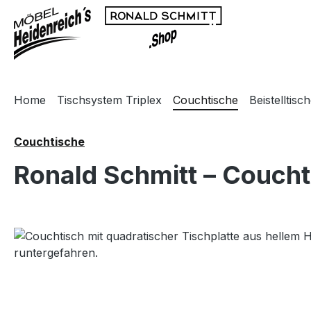
m Hauptinhalt springen
Zur Suche springen
Zur Hauptnavigation springen
Home
Tischsystem Triplex
Couchtische
Beistelltisc
Couchtische
Ronald Schmitt – Coucht
Bildergalerie überspringen