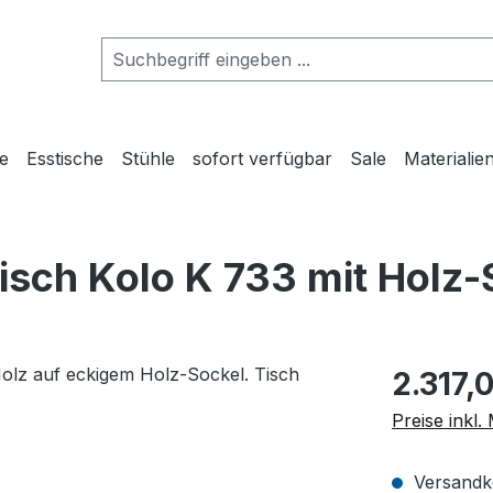
he
Esstische
Stühle
sofort verfügbar
Sale
Materialie
isch Kolo K 733 mit Holz-
Regulärer Pr
2.317,
Preise inkl
Versandko