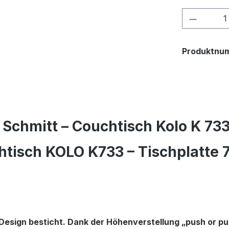
Produkt
Produktnu
Schmitt – Couchtisch Kolo K 733
tisch KOLO K733 – Tischplatte 7
 Design besticht. Dank der Höhenverstellung „push or pul