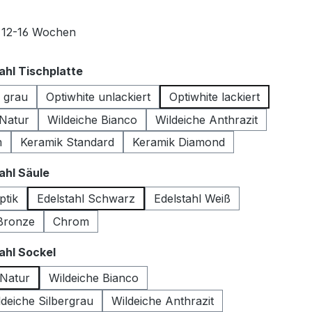
t 12-16 Wochen
auswählen
hl Tischplatte
s grau
Optiwhite unlackiert
Optiwhite lackiert
 Natur
Wildeiche Bianco
Wildeiche Anthrazit
m
Keramik Standard
Keramik Diamond
auswählen
hl Säule
ptik
Edelstahl Schwarz
Edelstahl Weiß
 Bronze
Chrom
auswählen
hl Sockel
 Natur
Wildeiche Bianco
deiche Silbergrau
Wildeiche Anthrazit