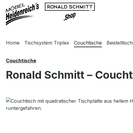
m Hauptinhalt springen
Zur Suche springen
Zur Hauptnavigation springen
Home
Tischsystem Triplex
Couchtische
Beistelltisc
Couchtische
Ronald Schmitt – Coucht
Bildergalerie überspringen