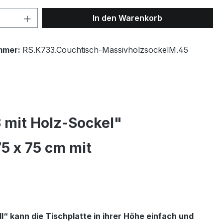
 Anzahl: Gib den gewünschten Wert ein 
In den Warenkorb
mmer:
RS.K733.Couchtisch-MassivholzsockelM.45
 mit Holz-Sockel"
5 x 75 cm mit
l“ kann die Tischplatte in ihrer Höhe einfach und