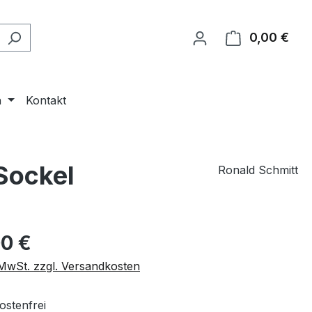
0,00 €
Ware
n
Kontakt
Sockel
Ronald Schmitt
eis:
00 €
. MwSt. zzgl. Versandkosten
stenfrei