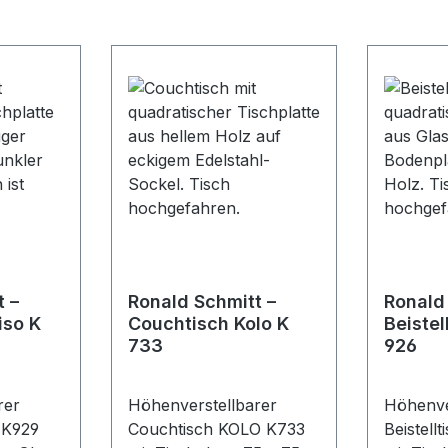
t –
Ronald Schmitt –
Ronald
iso K
Couchtisch Kolo K
Beistel
733
926
rer
Höhenverstellbarer
Höhenve
o K929
Couchtisch KOLO K733
Beistell