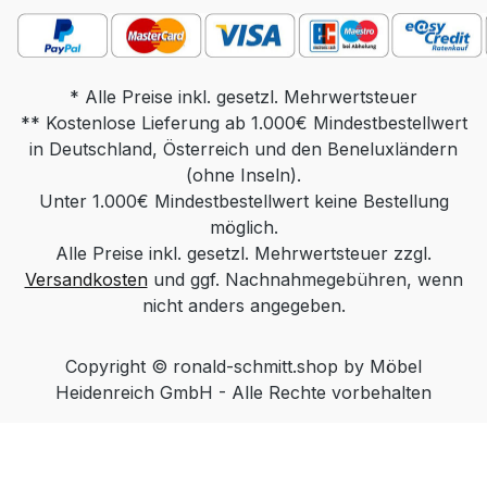
Tischplatte 90 x 70 oder 110 x 70, Höhe
40-59, Sockel 80 x 60 Gewicht: ca. 55 kg
Produktdetails: Tischplatte wahlweise in:
Parsolglas grau Optiwhite mit
* Alle Preise inkl. gesetzl. Mehrwertsteuer
** Kostenlose Lieferung ab 1.000€ Mindestbestellwert
Nanostruktur: unlackiert Optiwhite mit
in Deutschland, Österreich und den Beneluxländern
Nanostruktur: nach RAL/NCS/Sikkens
lackiert (Farbe frei wählbar) Massivholz:
(ohne Inseln).
Unter 1.000€ Mindestbestellwert keine Bestellung
Wildeiche Natur, Wildeiche Bianco,
Wildeiche Anthrazit Keramik nach
möglich.
Alle Preise inkl. gesetzl. Mehrwertsteuer zzgl.
Standardkollektion Säule wahlweise in:
Versandkosten
Edelstahloptik Edelstahl lackiert (Farbe
und ggf. Nachnahmegebühren, wenn
Schwarz, Weiß oder Bronze) Chrom
nicht anders angegeben.
Sockel wahlweise in: Massivholz
(Wildeiche Natur, Wildeiche Bianco,
Copyright © ronald-schmitt.shop by Möbel
Wildeiche Anthrazit) Funktionen: Rollbar.
Heidenreich GmbH - Alle Rechte vorbehalten
Mit Hilfe der POP Höhenverstellung
(„push or pull“) kann die Tischplatte
durch Herunterdrücken oder Hochziehen