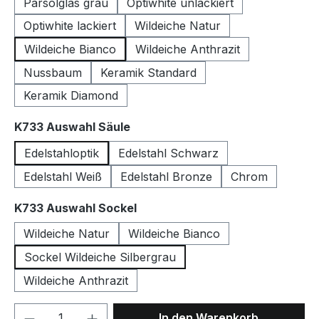
Parsolglas grau
Optiwhite unlackiert
Optiwhite lackiert
Wildeiche Natur
Wildeiche Bianco
Wildeiche Anthrazit
Nussbaum
Keramik Standard
Keramik Diamond
auswählen
K733 Auswahl Säule
Edelstahloptik
Edelstahl Schwarz
Edelstahl Weiß
Edelstahl Bronze
Chrom
auswählen
K733 Auswahl Sockel
Wildeiche Natur
Wildeiche Bianco
Sockel Wildeiche Silbergrau
Wildeiche Anthrazit
Produkt Anzahl: Gib den gewünschten We
In den Warenkorb