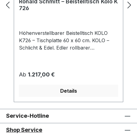
Ronald Schmitt – Beistelltisch Kolo K
726
Höhenverstellbarer Beistelltisch KOLO
K726 – Tischplatte 60 x 60 cm. KOLO –
Schlicht & Edel. Edler rollbarer
Beistelltisch, der durch sein schlichtes
Design besticht. KOLO passt sich mit
seiner quadratischen Tischplatte und
Regulärer Preis:
Ab
1.217,00 €
Dank der „push or
pull“ Höhenverstellung stufenlos an Ihre
Details
aktuellen Bedürfnisse an. So eröffnen sich
vielfältige Nutzungsmöglichkeiten des
Tisches. Tischplatte: Parsolglas /
Optiwhite-Nanostruktur / Optiwhite-
Service-Hotline
Nanostruktur-Lack / Massivholz / Keramik
Säule: Edelstahloptik / Edelstahl lackiert /
Shop Service
Chrom Sockel: Edelstahl / MDF /