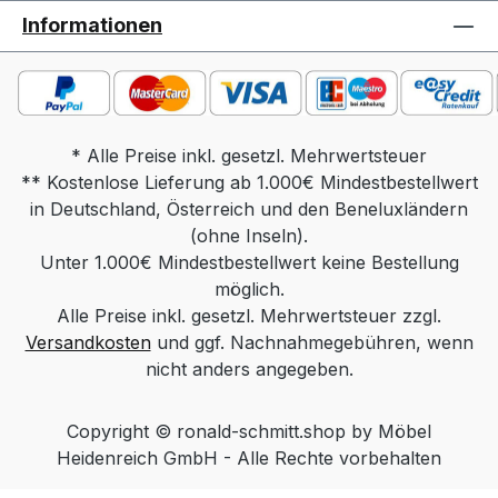
Massivholz Funktion: rollbar, POP
Informationen
Funktion Gesamtmaß in cm: Tischplatte 60
x 60, Höhe 48-66, Sockel 50 x 50
Gewicht: ca. 14 kg Massivholz, ca 16 kg
Keramik Produktdetails: Tischplatte
wahlweise in: Parsolglas grau Optiwhite
* Alle Preise inkl. gesetzl. Mehrwertsteuer
** Kostenlose Lieferung ab 1.000€ Mindestbestellwert
mit Nanostruktur: unlackiert Optiwhite mit
in Deutschland, Österreich und den Beneluxländern
Nanostruktur: nach RAL/NCS/Sikkens
lackiert (Farbe frei wählbar) Massivholz:
(ohne Inseln).
Unter 1.000€ Mindestbestellwert keine Bestellung
Wildeiche Natur, Wildeiche Bianco,
Wildeiche Anthrazit, Nussbaum Keramik
möglich.
Alle Preise inkl. gesetzl. Mehrwertsteuer zzgl.
Standard / Keramik Diamond (hintersch.
Versandkosten
Kante) Säule wahlweise in: Edelstahloptik
und ggf. Nachnahmegebühren, wenn
Edelstahl lackiert (Farbe Schwarz, Weiß
nicht anders angegeben.
oder Bronze) Chrom Sockel wahlweise
in: Edelstahl geschliffen Edelstahl lackiert
Copyright © ronald-schmitt.shop by Möbel
(Farbe Schwarz, Weiß oder Bronze)
Heidenreich GmbH - Alle Rechte vorbehalten
MDF lackiert (Farbe Schwarz, Weiß oder