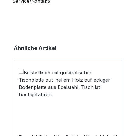
Service/Kontakt/
Produktgalerie überspringen
Ähnliche Artikel