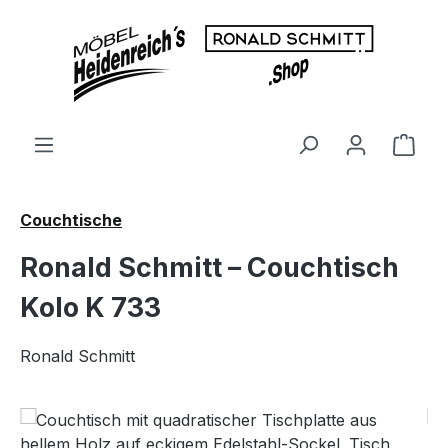
Zum Hauptinhalt springen
Ware
Couchtische
Ronald Schmitt – Couchtisch
Kolo K 733
Ronald Schmitt
Bildergalerie überspringen