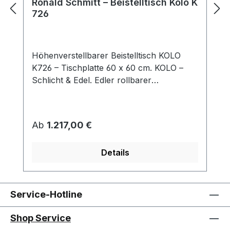
Ronald Schmitt – Beistelltisch Kolo K
726
Höhenverstellbarer Beistelltisch KOLO
K726 – Tischplatte 60 x 60 cm. KOLO –
Schlicht & Edel. Edler rollbarer
Beistelltisch, der durch sein schlichtes
Design besticht. KOLO passt sich mit
seiner quadratischen Tischplatte und
Regulärer Preis:
Ab
1.217,00 €
Dank der „push or
pull“ Höhenverstellung stufenlos an Ihre
Details
aktuellen Bedürfnisse an. So eröffnen sich
vielfältige Nutzungsmöglichkeiten des
Tisches. Tischplatte: Parsolglas /
Optiwhite-Nanostruktur / Optiwhite-
Service-Hotline
Nanostruktur-Lack / Massivholz / Keramik
Säule: Edelstahloptik / Edelstahl lackiert /
Shop Service
Chrom Sockel: Edelstahl / MDF /