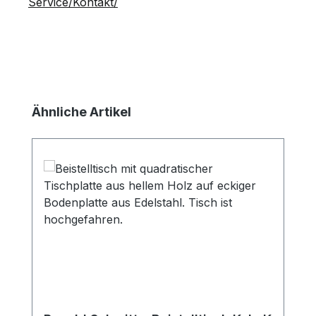
Service/Kontakt/
Produktgalerie überspringen
Ähnliche Artikel