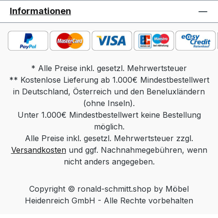
Massivholz Funktion: rollbar, POP
Informationen
Funktion Gesamtmaß in cm: Tischplatte 60
x 60, Höhe 48-66, Sockel 50 x 50
Gewicht: ca. 14 kg Massivholz, ca 16 kg
Keramik Produktdetails: Tischplatte
wahlweise in: Parsolglas grau Optiwhite
* Alle Preise inkl. gesetzl. Mehrwertsteuer
** Kostenlose Lieferung ab 1.000€ Mindestbestellwert
mit Nanostruktur: unlackiert Optiwhite mit
in Deutschland, Österreich und den Beneluxländern
Nanostruktur: nach RAL/NCS/Sikkens
lackiert (Farbe frei wählbar) Massivholz:
(ohne Inseln).
Unter 1.000€ Mindestbestellwert keine Bestellung
Wildeiche Natur, Wildeiche Bianco,
Wildeiche Anthrazit, Nussbaum Keramik
möglich.
Alle Preise inkl. gesetzl. Mehrwertsteuer zzgl.
Standard / Keramik Diamond (hintersch.
Versandkosten
Kante) Säule wahlweise in: Edelstahloptik
und ggf. Nachnahmegebühren, wenn
Edelstahl lackiert (Farbe Schwarz, Weiß
nicht anders angegeben.
oder Bronze) Chrom Sockel wahlweise
in: Edelstahl geschliffen Edelstahl lackiert
Copyright © ronald-schmitt.shop by Möbel
(Farbe Schwarz, Weiß oder Bronze)
Heidenreich GmbH - Alle Rechte vorbehalten
MDF lackiert (Farbe Schwarz, Weiß oder