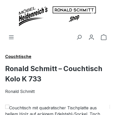
Zum Hauptinhalt springen
Ware
Couchtische
Ronald Schmitt – Couchtisch
Kolo K 733
Ronald Schmitt
Bildergalerie überspringen