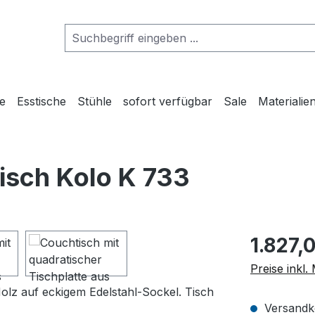
he
Esstische
Stühle
sofort verfügbar
Sale
Materialie
isch Kolo K 733
Regulärer Pr
1.827,
Preise inkl
Versandko