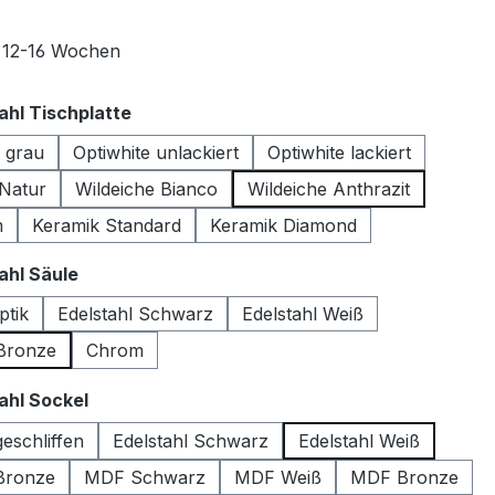
t 12-16 Wochen
auswählen
hl Tischplatte
s grau
Optiwhite unlackiert
Optiwhite lackiert
 Natur
Wildeiche Bianco
Wildeiche Anthrazit
m
Keramik Standard
Keramik Diamond
auswählen
hl Säule
ptik
Edelstahl Schwarz
Edelstahl Weiß
 Bronze
Chrom
auswählen
hl Sockel
geschliffen
Edelstahl Schwarz
Edelstahl Weiß
 Bronze
MDF Schwarz
MDF Weiß
MDF Bronze