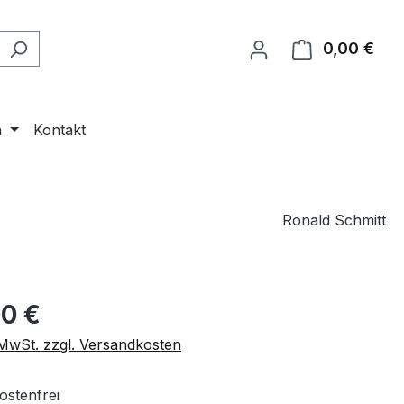
0,00 €
Ware
n
Kontakt
Ronald Schmitt
eis:
00 €
. MwSt. zzgl. Versandkosten
stenfrei