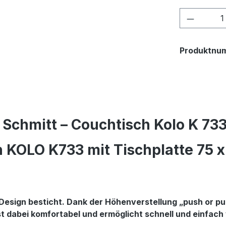
Produkt
Produktnu
Schmitt – Couchtisch Kolo K 73
 KOLO K733 mit Tischplatte 75 x
 Design besticht. Dank der Höhenverstellung „push or pul
 dabei komfortabel und ermöglicht schnell und einfach v