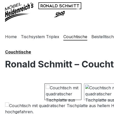
m Hauptinhalt springen
Zur Suche springen
Zur Hauptnavigation springen
Home
Tischsystem Triplex
Couchtische
Beistelltisc
Couchtische
Ronald Schmitt – Coucht
Bildergalerie überspringen