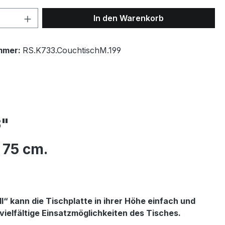
 Anzahl: Gib den gewünschten Wert ein 
In den Warenkorb
mmer:
RS.K733.CouchtischM.199
3"
 75 cm.
l“ kann die Tischplatte in ihrer Höhe einfach und
ielfältige Einsatzmöglichkeiten des Tisches.