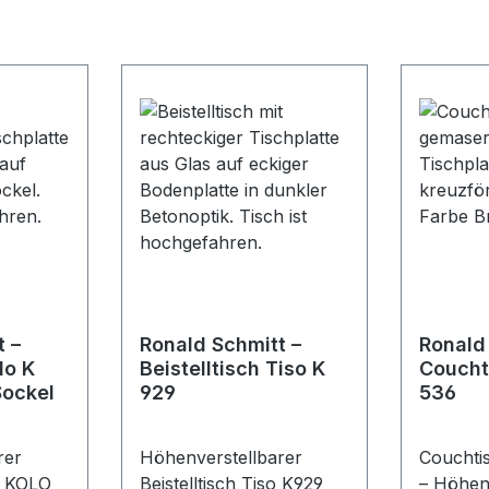
t –
Ronald Schmitt –
Ronald
lo K
Beistelltisch Tiso K
Coucht
Sockel
929
536
rer
Höhenverstellbarer
Couchti
h KOLO
Beistelltisch Tiso K929
– Höhenv