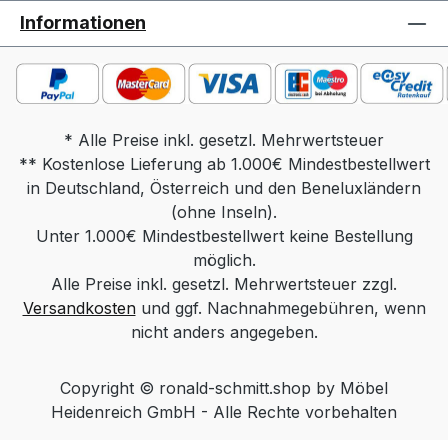
Massivholz Funktion: rollbar, POP
Informationen
Funktion Gesamtmaß in cm: Tischplatte 60
x 60, Höhe 48-66, Sockel 50 x 50
Gewicht: ca. 14 kg Massivholz, ca 16 kg
Keramik Produktdetails: Tischplatte
wahlweise in: Parsolglas grau Optiwhite
* Alle Preise inkl. gesetzl. Mehrwertsteuer
** Kostenlose Lieferung ab 1.000€ Mindestbestellwert
mit Nanostruktur: unlackiert Optiwhite mit
in Deutschland, Österreich und den Beneluxländern
Nanostruktur: nach RAL/NCS/Sikkens
lackiert (Farbe frei wählbar) Massivholz:
(ohne Inseln).
Unter 1.000€ Mindestbestellwert keine Bestellung
Wildeiche Natur, Wildeiche Bianco,
Wildeiche Anthrazit, Nussbaum Keramik
möglich.
Alle Preise inkl. gesetzl. Mehrwertsteuer zzgl.
Standard / Keramik Diamond (hintersch.
Versandkosten
Kante) Säule wahlweise in: Edelstahloptik
und ggf. Nachnahmegebühren, wenn
Edelstahl lackiert (Farbe Schwarz, Weiß
nicht anders angegeben.
oder Bronze) Chrom Sockel wahlweise
in: Edelstahl geschliffen Edelstahl lackiert
Copyright © ronald-schmitt.shop by Möbel
(Farbe Schwarz, Weiß oder Bronze)
Heidenreich GmbH - Alle Rechte vorbehalten
MDF lackiert (Farbe Schwarz, Weiß oder