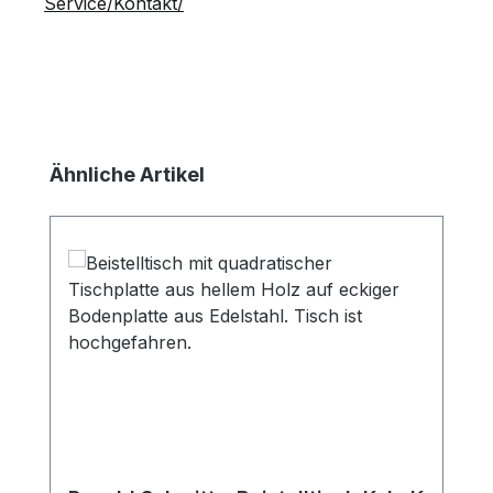
Service/Kontakt/
Produktgalerie überspringen
Ähnliche Artikel