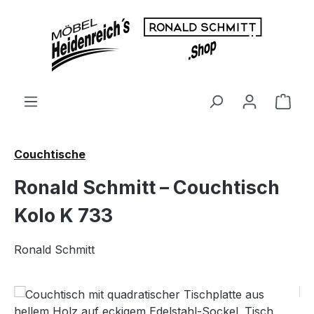
Zum Hauptinhalt springen
Ware
Couchtische
Ronald Schmitt – Couchtisch
Kolo K 733
Ronald Schmitt
Bildergalerie überspringen