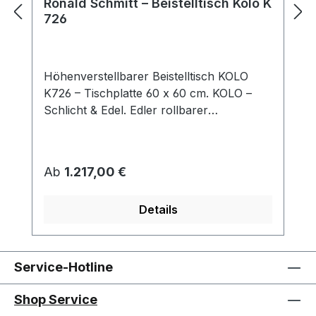
Ronald Schmitt – Beistelltisch Kolo K
726
Höhenverstellbarer Beistelltisch KOLO
K726 – Tischplatte 60 x 60 cm. KOLO –
Schlicht & Edel. Edler rollbarer
Beistelltisch, der durch sein schlichtes
Design besticht. KOLO passt sich mit
seiner quadratischen Tischplatte und
Regulärer Preis:
Ab
1.217,00 €
Dank der „push or
pull“ Höhenverstellung stufenlos an Ihre
Details
aktuellen Bedürfnisse an. So eröffnen sich
vielfältige Nutzungsmöglichkeiten des
Tisches. Tischplatte: Parsolglas /
Optiwhite-Nanostruktur / Optiwhite-
Service-Hotline
Nanostruktur-Lack / Massivholz / Keramik
Säule: Edelstahloptik / Edelstahl lackiert /
Shop Service
Chrom Sockel: Edelstahl / MDF /