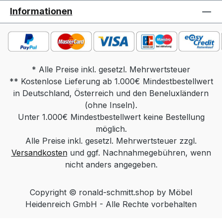
Massivholz Funktion: rollbar, POP
Informationen
Funktion Gesamtmaß in cm: Tischplatte 60
x 60, Höhe 48-66, Sockel 50 x 50
Gewicht: ca. 14 kg Massivholz, ca 16 kg
Keramik Produktdetails: Tischplatte
wahlweise in: Parsolglas grau Optiwhite
* Alle Preise inkl. gesetzl. Mehrwertsteuer
** Kostenlose Lieferung ab 1.000€ Mindestbestellwert
mit Nanostruktur: unlackiert Optiwhite mit
in Deutschland, Österreich und den Beneluxländern
Nanostruktur: nach RAL/NCS/Sikkens
lackiert (Farbe frei wählbar) Massivholz:
(ohne Inseln).
Unter 1.000€ Mindestbestellwert keine Bestellung
Wildeiche Natur, Wildeiche Bianco,
Wildeiche Anthrazit, Nussbaum Keramik
möglich.
Alle Preise inkl. gesetzl. Mehrwertsteuer zzgl.
Standard / Keramik Diamond (hintersch.
Versandkosten
Kante) Säule wahlweise in: Edelstahloptik
und ggf. Nachnahmegebühren, wenn
Edelstahl lackiert (Farbe Schwarz, Weiß
nicht anders angegeben.
oder Bronze) Chrom Sockel wahlweise
in: Edelstahl geschliffen Edelstahl lackiert
Copyright © ronald-schmitt.shop by Möbel
(Farbe Schwarz, Weiß oder Bronze)
Heidenreich GmbH - Alle Rechte vorbehalten
MDF lackiert (Farbe Schwarz, Weiß oder