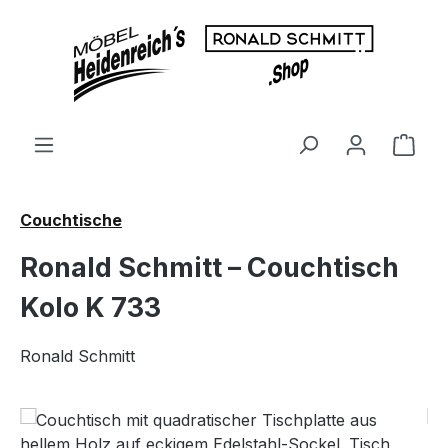
Zum Hauptinhalt springen
Ware
Couchtische
Ronald Schmitt – Couchtisch
Kolo K 733
Ronald Schmitt
Bildergalerie überspringen