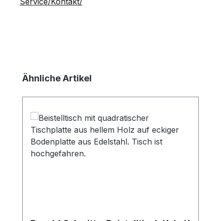
Service/Kontakt/
Produktgalerie überspringen
Ähnliche Artikel