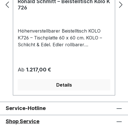
Ronald Schmitt – Beistelltisch Kolo K
726
Höhenverstellbarer Beistelltisch KOLO
K726 – Tischplatte 60 x 60 cm. KOLO –
Schlicht & Edel. Edler rollbarer
Beistelltisch, der durch sein schlichtes
Design besticht. KOLO passt sich mit
seiner quadratischen Tischplatte und
Regulärer Preis:
Ab
1.217,00 €
Dank der „push or
pull“ Höhenverstellung stufenlos an Ihre
Details
aktuellen Bedürfnisse an. So eröffnen sich
vielfältige Nutzungsmöglichkeiten des
Tisches. Tischplatte: Parsolglas /
Optiwhite-Nanostruktur / Optiwhite-
Service-Hotline
Nanostruktur-Lack / Massivholz / Keramik
Säule: Edelstahloptik / Edelstahl lackiert /
Shop Service
Chrom Sockel: Edelstahl / MDF /