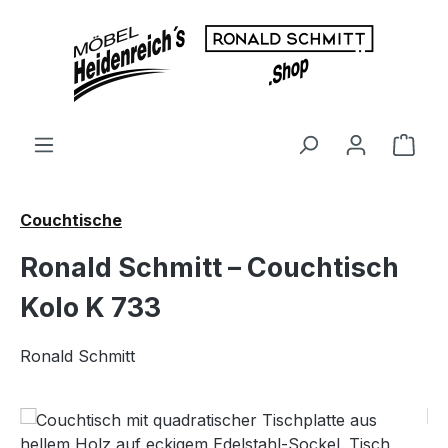
Zum Hauptinhalt springen
Ware
Couchtische
Ronald Schmitt – Couchtisch
Kolo K 733
Ronald Schmitt
Bildergalerie überspringen