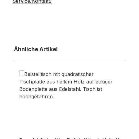
Service/Kontakt/
Produktgalerie überspringen
Ähnliche Artikel