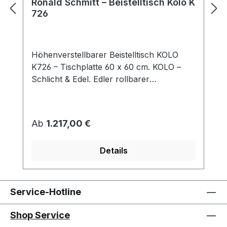
Ronald Schmitt – Beistelltisch Kolo K
726
Höhenverstellbarer Beistelltisch KOLO
K726 – Tischplatte 60 x 60 cm. KOLO –
Schlicht & Edel. Edler rollbarer
Beistelltisch, der durch sein schlichtes
Design besticht. KOLO passt sich mit
seiner quadratischen Tischplatte und
Regulärer Preis:
Ab
1.217,00 €
Dank der „push or
pull“ Höhenverstellung stufenlos an Ihre
Details
aktuellen Bedürfnisse an. So eröffnen sich
vielfältige Nutzungsmöglichkeiten des
Tisches. Tischplatte: Parsolglas /
Optiwhite-Nanostruktur / Optiwhite-
Service-Hotline
Nanostruktur-Lack / Massivholz / Keramik
Säule: Edelstahloptik / Edelstahl lackiert /
Shop Service
Chrom Sockel: Edelstahl / MDF /