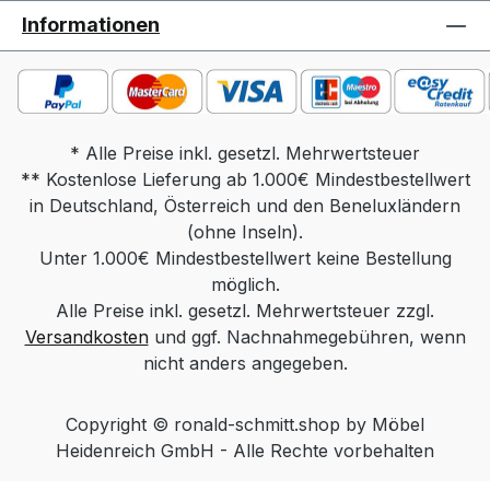
Massivholz Funktion: rollbar, POP
Informationen
Funktion Gesamtmaß in cm: Tischplatte 60
x 60, Höhe 48-66, Sockel 50 x 50
Gewicht: ca. 14 kg Massivholz, ca 16 kg
Keramik Produktdetails: Tischplatte
wahlweise in: Parsolglas grau Optiwhite
* Alle Preise inkl. gesetzl. Mehrwertsteuer
** Kostenlose Lieferung ab 1.000€ Mindestbestellwert
mit Nanostruktur: unlackiert Optiwhite mit
in Deutschland, Österreich und den Beneluxländern
Nanostruktur: nach RAL/NCS/Sikkens
lackiert (Farbe frei wählbar) Massivholz:
(ohne Inseln).
Unter 1.000€ Mindestbestellwert keine Bestellung
Wildeiche Natur, Wildeiche Bianco,
Wildeiche Anthrazit, Nussbaum Keramik
möglich.
Alle Preise inkl. gesetzl. Mehrwertsteuer zzgl.
Standard / Keramik Diamond (hintersch.
Versandkosten
Kante) Säule wahlweise in: Edelstahloptik
und ggf. Nachnahmegebühren, wenn
Edelstahl lackiert (Farbe Schwarz, Weiß
nicht anders angegeben.
oder Bronze) Chrom Sockel wahlweise
in: Edelstahl geschliffen Edelstahl lackiert
Copyright © ronald-schmitt.shop by Möbel
(Farbe Schwarz, Weiß oder Bronze)
Heidenreich GmbH - Alle Rechte vorbehalten
MDF lackiert (Farbe Schwarz, Weiß oder