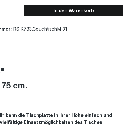
 Anzahl: Gib den gewünschten Wert ein 
In den Warenkorb
mmer:
RS.K733.CouchtischM.31
3"
 75 cm.
l“ kann die Tischplatte in ihrer Höhe einfach und
ielfältige Einsatzmöglichkeiten des Tisches.