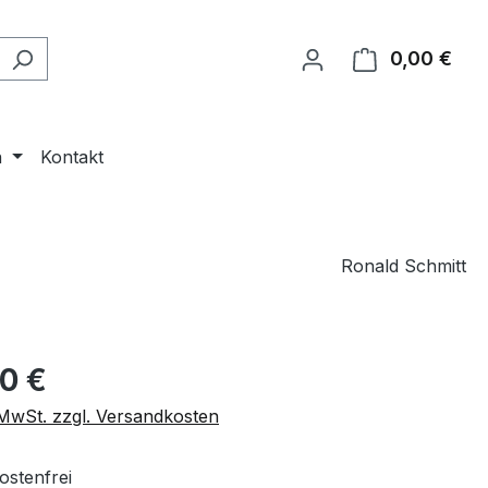
0,00 €
Ware
n
Kontakt
Ronald Schmitt
eis:
00 €
. MwSt. zzgl. Versandkosten
stenfrei