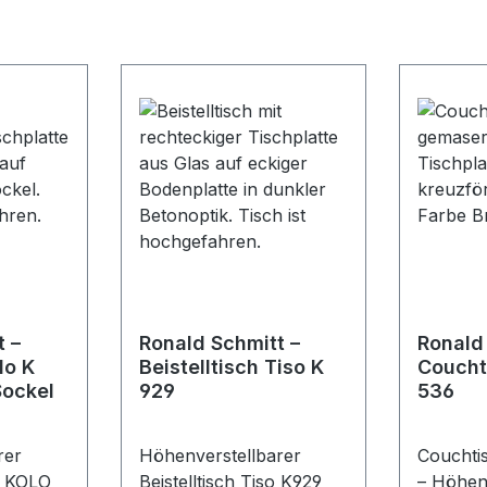
t –
Ronald Schmitt –
Ronald
lo K
Beistelltisch Tiso K
Coucht
Sockel
929
536
rer
Höhenverstellbarer
Couchti
h KOLO
Beistelltisch Tiso K929
– Höhenv