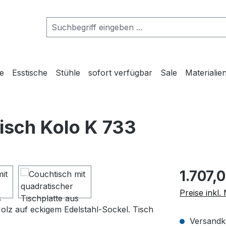
he
Esstische
Stühle
sofort verfügbar
Sale
Materialie
isch Kolo K 733
Regulärer Pr
1.707,
Preise inkl
Versandko