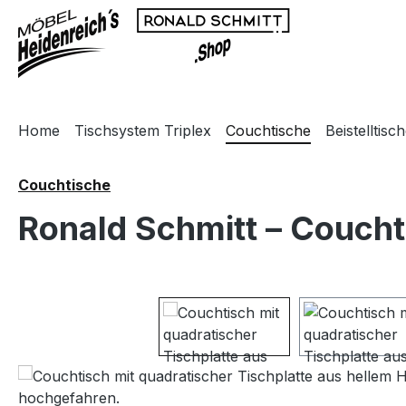
m Hauptinhalt springen
Zur Suche springen
Zur Hauptnavigation springen
Home
Tischsystem Triplex
Couchtische
Beistelltisc
Couchtische
Ronald Schmitt – Coucht
Bildergalerie überspringen