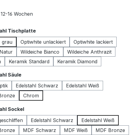
t 12-16 Wochen
auswählen
hl Tischplatte
s grau
Optiwhite unlackiert
Optiwhite lackiert
 Natur
Wildeiche Bianco
Wildeiche Anthrazit
m
Keramik Standard
Keramik Diamond
auswählen
hl Säule
ptik
Edelstahl Schwarz
Edelstahl Weiß
 Bronze
Chrom
auswählen
hl Sockel
geschliffen
Edelstahl Schwarz
Edelstahl Weiß
 Bronze
MDF Schwarz
MDF Weiß
MDF Bronze