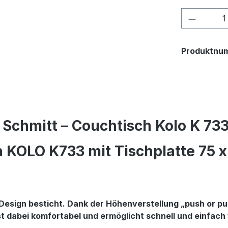
Produkt
Produktnu
Schmitt – Couchtisch Kolo K 73
 KOLO K733 mit Tischplatte 75 x
 Design besticht. Dank der Höhenverstellung „push or pul
 dabei komfortabel und ermöglicht schnell und einfach v