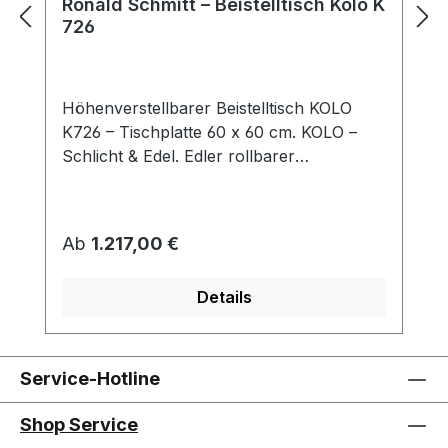
Ronald Schmitt – Beistelltisch Kolo K
726
Höhenverstellbarer Beistelltisch KOLO
K726 – Tischplatte 60 x 60 cm. KOLO –
Schlicht & Edel. Edler rollbarer
Beistelltisch, der durch sein schlichtes
Design besticht. KOLO passt sich mit
seiner quadratischen Tischplatte und
Regulärer Preis:
Ab
1.217,00 €
Dank der „push or
pull“ Höhenverstellung stufenlos an Ihre
Details
aktuellen Bedürfnisse an. So eröffnen sich
vielfältige Nutzungsmöglichkeiten des
Tisches. Tischplatte: Parsolglas /
Optiwhite-Nanostruktur / Optiwhite-
Service-Hotline
Nanostruktur-Lack / Massivholz / Keramik
Säule: Edelstahloptik / Edelstahl lackiert /
Shop Service
Chrom Sockel: Edelstahl / MDF /