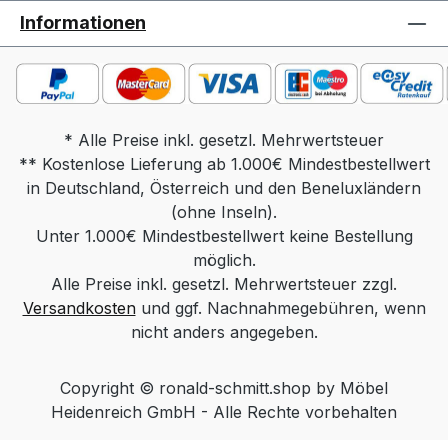
Massivholz Funktion: rollbar, POP
Informationen
Funktion Gesamtmaß in cm: Tischplatte 60
x 60, Höhe 48-66, Sockel 50 x 50
Gewicht: ca. 14 kg Massivholz, ca 16 kg
Keramik Produktdetails: Tischplatte
wahlweise in: Parsolglas grau Optiwhite
* Alle Preise inkl. gesetzl. Mehrwertsteuer
** Kostenlose Lieferung ab 1.000€ Mindestbestellwert
mit Nanostruktur: unlackiert Optiwhite mit
in Deutschland, Österreich und den Beneluxländern
Nanostruktur: nach RAL/NCS/Sikkens
lackiert (Farbe frei wählbar) Massivholz:
(ohne Inseln).
Unter 1.000€ Mindestbestellwert keine Bestellung
Wildeiche Natur, Wildeiche Bianco,
Wildeiche Anthrazit, Nussbaum Keramik
möglich.
Alle Preise inkl. gesetzl. Mehrwertsteuer zzgl.
Standard / Keramik Diamond (hintersch.
Versandkosten
Kante) Säule wahlweise in: Edelstahloptik
und ggf. Nachnahmegebühren, wenn
Edelstahl lackiert (Farbe Schwarz, Weiß
nicht anders angegeben.
oder Bronze) Chrom Sockel wahlweise
in: Edelstahl geschliffen Edelstahl lackiert
Copyright © ronald-schmitt.shop by Möbel
(Farbe Schwarz, Weiß oder Bronze)
Heidenreich GmbH - Alle Rechte vorbehalten
MDF lackiert (Farbe Schwarz, Weiß oder