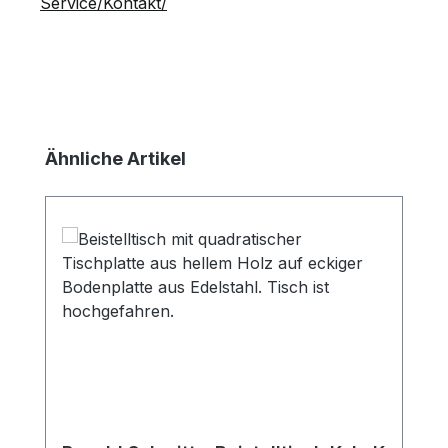
Service/Kontakt/
Produktgalerie überspringen
Ähnliche Artikel