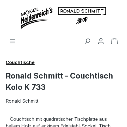
Zum Hauptinhalt springen
Ware
Couchtische
Ronald Schmitt – Couchtisch
Kolo K 733
Ronald Schmitt
Bildergalerie überspringen