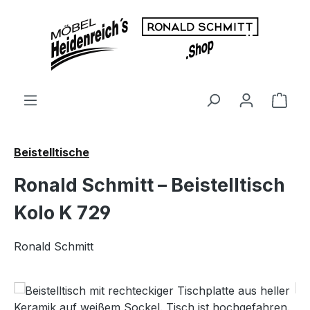
Zum Hauptinhalt springen
Ware
Beistelltische
Ronald Schmitt – Beistelltisch
Kolo K 729
Ronald Schmitt
Bildergalerie überspringen