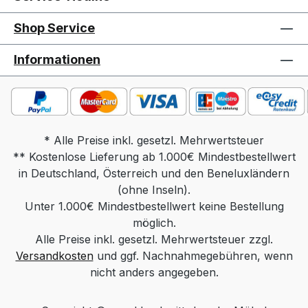
perfekter Beistelltisch, der sich stilvoll in
jeden Wohnraum einfügt. Tischplatte:
Shop Service
Floatglas 10 mm,
Einscheibensicherheitsglad (ESG)
Informationen
Säule: Chrom / Edelstahloptik Sockel:
MDF / Massivholz / MDF Betonoptik
Funktion: rollbar, iSUP Funktion
Gesamtmaß in cm: Tischplatte 60 x 60,
Höhe 45,5-59,5, Sockel 50 x 50 x 3,8
* Alle Preise inkl. gesetzl. Mehrwertsteuer
** Kostenlose Lieferung ab 1.000€ Mindestbestellwert
Gewicht: ca. 20 kg Design: Wolfgang Setz
in Deutschland, Österreich und den Beneluxländern
Produktdetails: Tischplatte ausschließlich
in Floatglas 10 mm,
(ohne Inseln).
Unter 1.000€ Mindestbestellwert keine Bestellung
Einscheibensicherheitsglas (ESG) Säule
wahlweise in: Chrom Edelstahloptik Sockel
möglich.
Alle Preise inkl. gesetzl. Mehrwertsteuer zzgl.
wahlweise in: MDF lackiert (Farbe
Versandkosten
Schwarz, Weiß oder Bronze) Massivholz
und ggf. Nachnahmegebühren, wenn
(Wildeiche Natur, Wildeiche Bianco oder
nicht anders angegeben.
Wildeiche Anthrazit) MDF Betonoptik
(Light oder Dark) Funktionen:Rollbar.Die