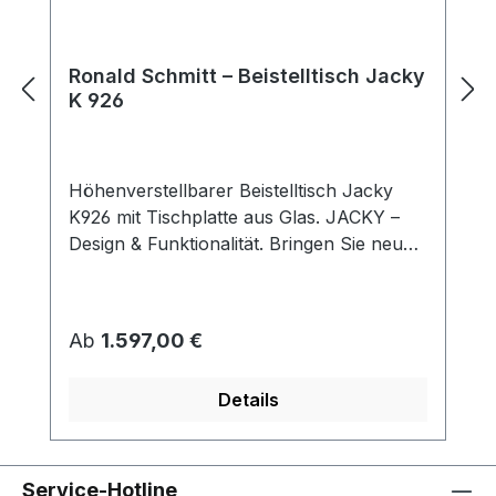
Ronald Schmitt – Beistelltisch Jacky
K 926
Höhenverstellbarer Beistelltisch Jacky
K926 mit Tischplatte aus Glas. JACKY –
Design & Funktionalität. Bringen Sie neue
Highlights in Ihr Zuhause mit dem
rollbaren und höhenverstellbaren
Beistelltisch JACKY. Der Beistelltisch
Regulärer Preis:
Ab
1.597,00 €
überzeugt gleichermaßen durch Design
und Funktionalität. Die große und
Details
quadratische Tischplatte bietet viele
Abstellmöglichkeiten, die iSUP
Höhenverstellung ermöglicht ein
stufenloses Einstellen der Tischhöhe. Ein
Service-Hotline