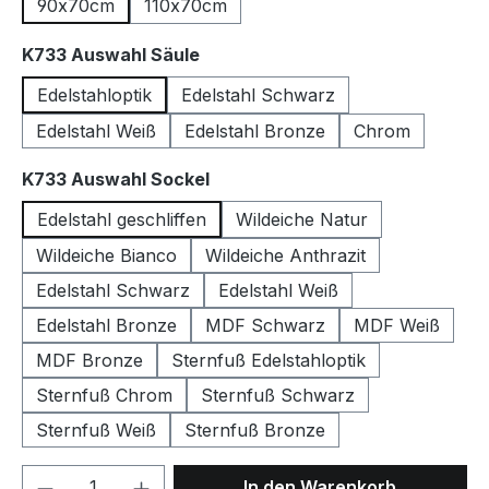
90x70cm
110x70cm
auswählen
K733 Auswahl Säule
Edelstahloptik
Edelstahl Schwarz
Edelstahl Weiß
Edelstahl Bronze
Chrom
auswählen
K733 Auswahl Sockel
Edelstahl geschliffen
Wildeiche Natur
Wildeiche Bianco
Wildeiche Anthrazit
Edelstahl Schwarz
Edelstahl Weiß
Edelstahl Bronze
MDF Schwarz
MDF Weiß
MDF Bronze
Sternfuß Edelstahloptik
Sternfuß Chrom
Sternfuß Schwarz
Sternfuß Weiß
Sternfuß Bronze
Produkt Anzahl: Gib den gewünschten We
In den Warenkorb