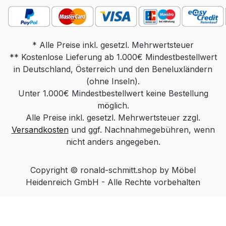
x 60, Höhe 48-66, Sockel 50 x 50
Gewicht: ca. 14 kg Massivholz, ca 16 kg
Keramik Produktdetails: Tischplatte
wahlweise in: Parsolglas grau Optiwhite
* Alle Preise inkl. gesetzl. Mehrwertsteuer
** Kostenlose Lieferung ab 1.000€ Mindestbestellwert
mit Nanostruktur: unlackiert Optiwhite mit
in Deutschland, Österreich und den Beneluxländern
Nanostruktur: nach RAL/NCS/Sikkens
lackiert (Farbe frei wählbar) Massivholz:
(ohne Inseln).
Unter 1.000€ Mindestbestellwert keine Bestellung
Wildeiche Natur, Wildeiche Bianco,
Wildeiche Anthrazit, Nussbaum Keramik
möglich.
Alle Preise inkl. gesetzl. Mehrwertsteuer zzgl.
Standard / Keramik Diamond (hintersch.
Versandkosten
Kante) Säule wahlweise in: Edelstahloptik
und ggf. Nachnahmegebühren, wenn
Edelstahl lackiert (Farbe Schwarz, Weiß
nicht anders angegeben.
oder Bronze) Chrom Sockel wahlweise
in: Edelstahl geschliffen Edelstahl lackiert
Copyright © ronald-schmitt.shop by Möbel
(Farbe Schwarz, Weiß oder Bronze)
Heidenreich GmbH - Alle Rechte vorbehalten
MDF lackiert (Farbe Schwarz, Weiß oder
Bronze) Massivholz (Wildeiche Natur,
Wildeiche Bianco oder Wildeiche