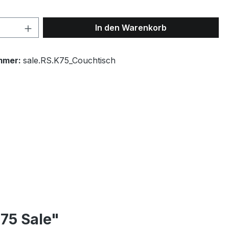
 Anzahl: Gib den gewünschten Wert ein 
In den Warenkorb
mmer:
sale.RS.K75_Couchtisch
75 Sale"