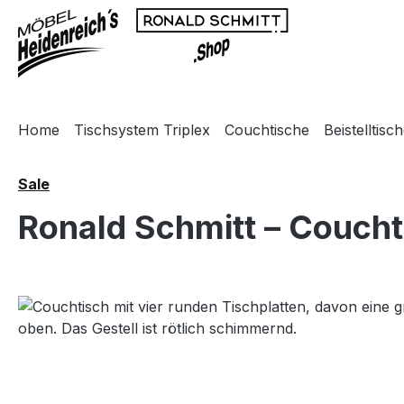
m Hauptinhalt springen
Zur Suche springen
Zur Hauptnavigation springen
Home
Tischsystem Triplex
Couchtische
Beistelltisc
Sale
Ronald Schmitt – Coucht
Bildergalerie überspringen