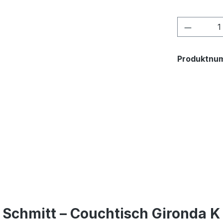
Produkt
Produktnu
Schmitt – Couchtisch Gironda K 