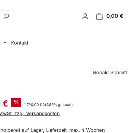
0,00 €
Ware
n
Kontakt
Ronald Schmitt
is:
 €
%
Regulärer Preis:
1.790,00 €
(49.83% gespart)
. MwSt. zzgl. Versandkosten
holbereit auf Lager, Lieferzeit: max. 4 Wochen